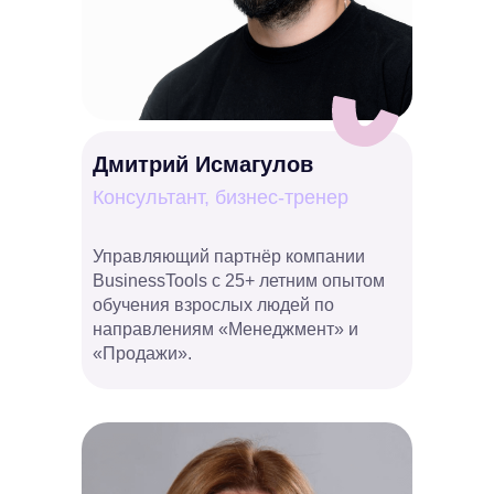
Дмитрий Исмагулов
Консультант, бизнес-тренер
Управляющий партнёр компании
BusinessTools c 25+ летним опытом
Часто
обучения взрослых людей по
направлениям «Менеджмент» и
задаваемые
«Продажи».
вопросы