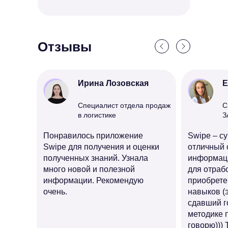
Отзывы
Ирина Лозовская
Е
Специалист отдела продаж
С
в логистике
З
Понравилось приложение
Swipe – су
Swipe для получения и оценки
отличный 
полученных знаний. Узнала
информаци
много новой и полезной
для отраб
информации. Рекомендую
приобрете
очень.
навыков (э
сдавший г
методике 
говорю))) 