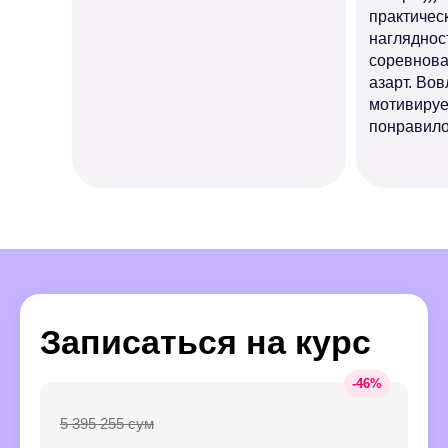
практичес
наглядност
соревнова
азарт. Вов
мотивируе
понравило
Записаться на курс
-
46
%
5 395 255 сум